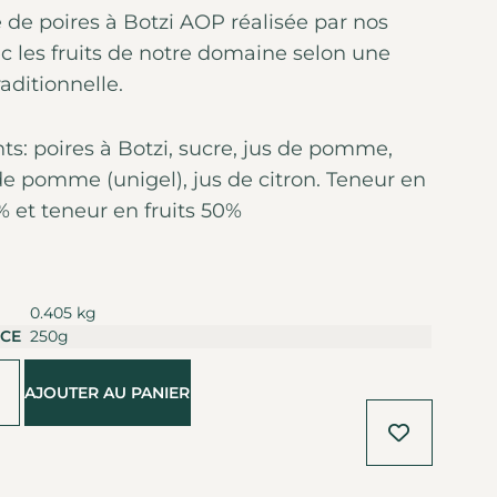
 de poires à Botzi AOP réalisée par nos
c les fruits de notre domaine selon une
raditionnelle.
ts: poires à Botzi, sucre, jus de pomme,
de pomme (unigel), jus de citron. Teneur en
 et teneur en fruits 50%
0.405 kg
CE
250g
Alternative:
AJOUTER AU PANIER