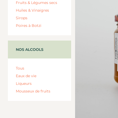
Fruits & Légumes secs
Huiles & Vinaigres
Sirops
Poires à Botzi
NOS ALCOOLS
Tous
Eaux de vie
Liqueurs
Mousseux de fruits