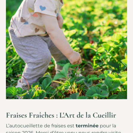
Fraises Fraîches : L'Art de la Cueillir
L’autocueillette de fraises est
terminée
pour la
saison 2026. Merci d’être venu nous rendre visite.