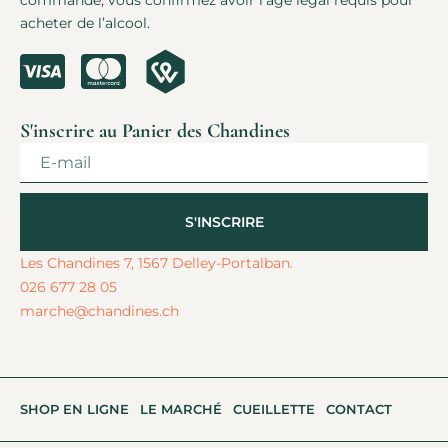
commande, vous confirmez avoir l’âge légal requis pour
acheter de l’alcool.
S'inscrire au Panier des Chandines
S'INSCRIRE
Alternative:
Les Chandines 7, 1567 Delley-Portalban.
026 677 28 05
marche@chandines.ch
SHOP EN LIGNE
LE MARCHÉ
CUEILLETTE
CONTACT