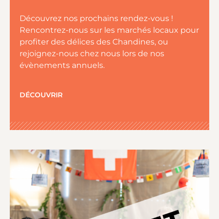
Découvrez nos prochains rendez-vous !
Rencontrez-nous sur les marchés locaux pour
profiter des délices des Chandines, ou
rejoignez-nous chez nous lors de nos
évènements annuels.
DÉCOUVRIR